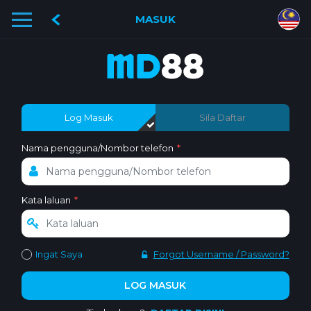
MASUK
Log Masuk
Sila Daftar
Nama pengguna/Nombor telefon
*
Kata laluan
*
Ingat Saya
Forgot Username / Password?