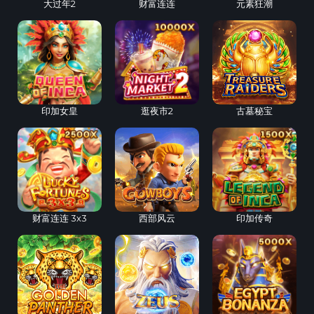
大过年2
财富连连
元素狂潮
印加女皇
逛夜市2
古墓秘宝
财富连连 3x3
西部风云
印加传奇