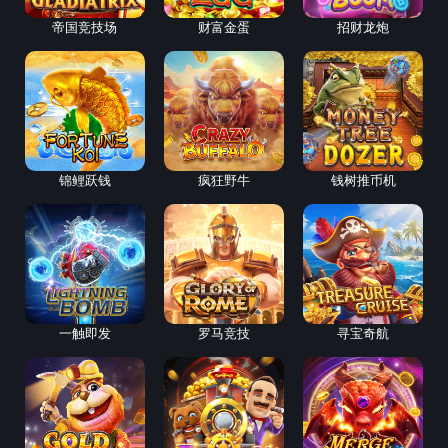
帝国竞技场
财富金蛋
招财龙炮
锦鲤跃钱
疯狂野牛
钱树推币机
一触即发
罗马竞技
寻宝奇航